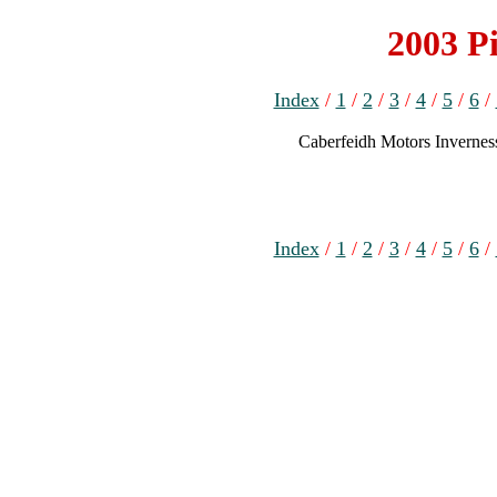
2003 Pi
Index
/
1
/
2
/
3
/
4
/
5
/
6
/
Caberfeidh Motors
Invernes
Index
/
1
/
2
/
3
/
4
/
5
/
6
/